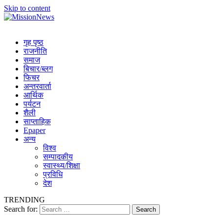
Skip to content
MissionNews
Best Online Portal Nepal
गृह पृष्ठ
राजनीति
समाज
बिचार/ब्लग
फिचर
अन्तरवार्ता
आर्थिक
पर्यटन
शैली
साप्ताहिक
Epaper
अन्य
विश्व
सम्पादकीय
स्वास्थ्य/शिक्षा
प्रविधि
देश
TRENDING
Search for: