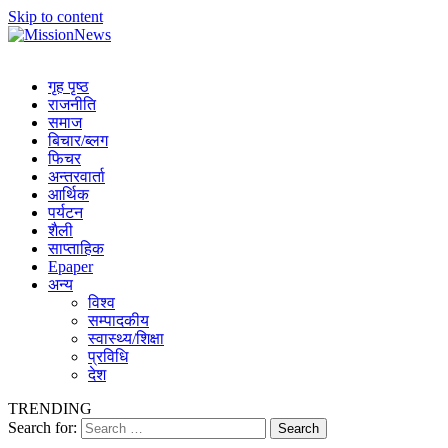
Skip to content
MissionNews
Best Online Portal Nepal
गृह पृष्ठ
राजनीति
समाज
बिचार/ब्लग
फिचर
अन्तरवार्ता
आर्थिक
पर्यटन
शैली
साप्ताहिक
Epaper
अन्य
विश्व
सम्पादकीय
स्वास्थ्य/शिक्षा
प्रविधि
देश
TRENDING
Search for: