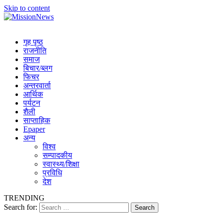
Skip to content
MissionNews
Best Online Portal Nepal
गृह पृष्ठ
राजनीति
समाज
बिचार/ब्लग
फिचर
अन्तरवार्ता
आर्थिक
पर्यटन
शैली
साप्ताहिक
Epaper
अन्य
विश्व
सम्पादकीय
स्वास्थ्य/शिक्षा
प्रविधि
देश
TRENDING
Search for: