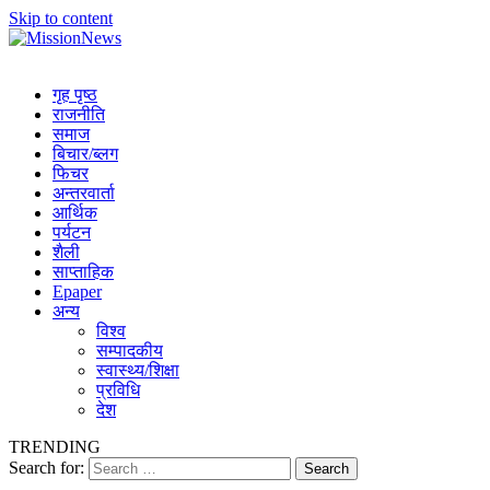
Skip to content
MissionNews
Best Online Portal Nepal
गृह पृष्ठ
राजनीति
समाज
बिचार/ब्लग
फिचर
अन्तरवार्ता
आर्थिक
पर्यटन
शैली
साप्ताहिक
Epaper
अन्य
विश्व
सम्पादकीय
स्वास्थ्य/शिक्षा
प्रविधि
देश
TRENDING
Search for: