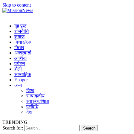
Skip to content
MissionNews
Best Online Portal Nepal
गृह पृष्ठ
राजनीति
समाज
बिचार/ब्लग
फिचर
अन्तरवार्ता
आर्थिक
पर्यटन
शैली
साप्ताहिक
Epaper
अन्य
विश्व
सम्पादकीय
स्वास्थ्य/शिक्षा
प्रविधि
देश
TRENDING
Search for: