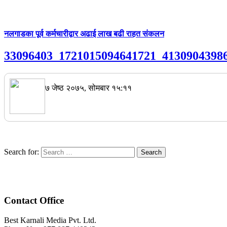
नलगाडका पूर्व कर्मचारीद्वार अढाई लाख बढी राहत संकलन
33096403_1721015094641721_413090439
७ जेष्ठ २०७५, सोमबार १५:११
Search for:
Contact Office
Best Karnali Media Pvt. Ltd.