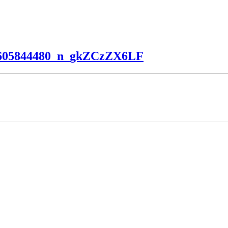
8605844480_n_gkZCzZX6LF