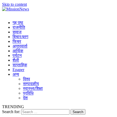
Skip to content
MissionNews
Best Online Portal Nepal
गृह पृष्ठ
राजनीति
समाज
बिचार/ब्लग
फिचर
अन्तरवार्ता
आर्थिक
पर्यटन
शैली
साप्ताहिक
Epaper
अन्य
विश्व
सम्पादकीय
स्वास्थ्य/शिक्षा
प्रविधि
देश
TRENDING
Search for: