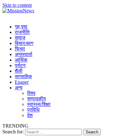
Skip to content
MissionNews
Best Online Portal Nepal
गृह पृष्ठ
राजनीति
समाज
बिचार/ब्लग
फिचर
अन्तरवार्ता
आर्थिक
पर्यटन
शैली
साप्ताहिक
Epaper
अन्य
विश्व
सम्पादकीय
स्वास्थ्य/शिक्षा
प्रविधि
देश
TRENDING
Search for: