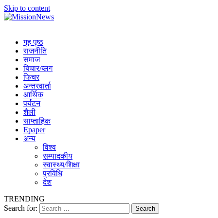
Skip to content
MissionNews
Best Online Portal Nepal
गृह पृष्ठ
राजनीति
समाज
बिचार/ब्लग
फिचर
अन्तरवार्ता
आर्थिक
पर्यटन
शैली
साप्ताहिक
Epaper
अन्य
विश्व
सम्पादकीय
स्वास्थ्य/शिक्षा
प्रविधि
देश
TRENDING
Search for: