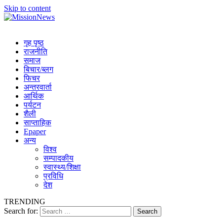
Skip to content
MissionNews
Best Online Portal Nepal
गृह पृष्ठ
राजनीति
समाज
बिचार/ब्लग
फिचर
अन्तरवार्ता
आर्थिक
पर्यटन
शैली
साप्ताहिक
Epaper
अन्य
विश्व
सम्पादकीय
स्वास्थ्य/शिक्षा
प्रविधि
देश
TRENDING
Search for: