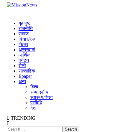
Skip
MissionNews
to
Best Online Portal Nepal
content
गृह पृष्ठ
राजनीति
समाज
बिचार/ब्लग
फिचर
अन्तरवार्ता
आर्थिक
पर्यटन
शैली
साप्ताहिक
Epaper
अन्य
विश्व
सम्पादकीय
स्वास्थ्य/शिक्षा
प्रविधि
देश
TRENDING
Search