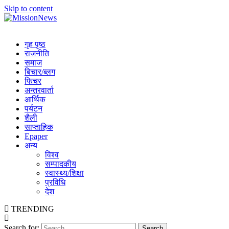
Skip to content
MissionNews
Best Online Portal Nepal
गृह पृष्ठ
राजनीति
समाज
बिचार/ब्लग
फिचर
अन्तरवार्ता
आर्थिक
पर्यटन
शैली
साप्ताहिक
Epaper
अन्य
विश्व
सम्पादकीय
स्वास्थ्य/शिक्षा
प्रविधि
देश
TRENDING
Search for: